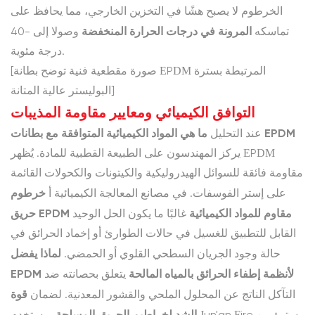
الزراعية
الخرطوم لا يصبح هشًا في التخزين الخارجي، مما يحافظ على
ومواقع
المرونة في درجات الحرارة المنخفضة
تماسكه
وصولا إلى -40
البناء
درجة مئوية.
القاسية
[صورة مقطعية فنية توضح بطانة EPDM المرتبطة بسترة
البوليستر عالية المتانة]
4.1
التوافق الكيميائي ومعايير مقاومة المذيبات
الأسئلة
ما هي المواد الكيميائية المتوافقة مع بطانات EPDM
عند التحليل
الشائعة
عن
يركز المهندسون على الطبيعة القطبية للمادة. يُظهر EPDM
المتشددين
مقاومة فائقة للسوائل الهيدروليكية والكيتونات والكحولات القائمة
الصناعيين
خرطوم
على إستر الفوسفات. في مصانع المعالجة الكيميائية أ
حريق EPDM مقاوم للمواد الكيميائية
غالبًا ما يكون الحل الوحيد
4.2
القابل للتطبيق للغسيل في حالات الطوارئ أو إخماد الحرائق في
المراجع
لماذا يفضل
حالة وجود الجريان السطحي القلوي أو الحمضي.
الفنية
EPDM لأنظمة إطفاء الحرائق بالمياه المالحة
يتعلق بحصانته ضد
قوة
التآكل الناتج عن المحلول الملحي والقشور المعدنية. لضمان
الشد لخراطيم الحريق المسلحة