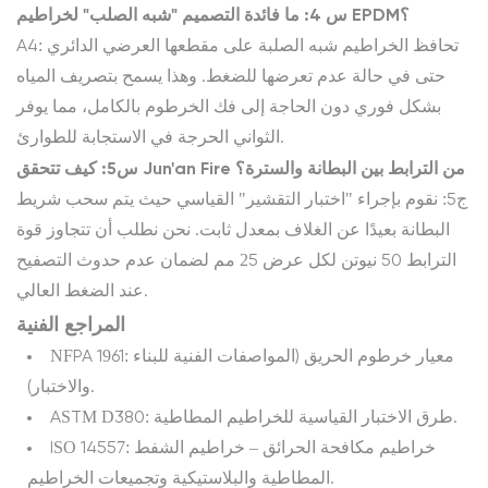
س 4: ما فائدة التصميم "شبه الصلب" لخراطيم EPDM؟
A4: تحافظ الخراطيم شبه الصلبة على مقطعها العرضي الدائري
حتى في حالة عدم تعرضها للضغط. وهذا يسمح بتصريف المياه
بشكل فوري دون الحاجة إلى فك الخرطوم بالكامل، مما يوفر
الثواني الحرجة في الاستجابة للطوارئ.
س5: كيف تتحقق Jun'an Fire من الترابط بين البطانة والسترة؟
ج5: نقوم بإجراء "اختبار التقشير" القياسي حيث يتم سحب شريط
البطانة بعيدًا عن الغلاف بمعدل ثابت. نحن نطلب أن تتجاوز قوة
الترابط 50 نيوتن لكل عرض 25 مم لضمان عدم حدوث التصفيح
عند الضغط العالي.
المراجع الفنية
NFPA 1961: معيار خرطوم الحريق (المواصفات الفنية للبناء
والاختبار).
ASTM D380: طرق الاختبار القياسية للخراطيم المطاطية.
ISO 14557: خراطيم مكافحة الحرائق – خراطيم الشفط
المطاطية والبلاستيكية وتجميعات الخراطيم.