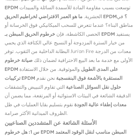
EPDM
توسعت بسبب مقاومة المادة للأسمدة السائلة والمبيدات
ما هو العمر الافتراضي لخراطيم الحريق EPDM؟
في
الحشرية.
مناطق البناء؟ عندما تتعرض للسحب الميكانيكي فوق الخرسانة أو
خرطوم الحريق المبطن بـ EPDM
يستفيد
الحصى الكاشطة، فإن
من خيار السترة المزدوجة أو النسيج عالي الكثافة الذي يحمي
البطانة الداخلية من الثقوب. توفر Jun'an Fire معدات من الدرجة
صيانة خرطوم
الأولى مع خدمة ما بعد البيع الاحترافية لضمان ذلك
EPDM على المدى الطويل
والموثوقية. من خلال الاستفادة
تركيبات EPDM المستقرة بالأشعة فوق البنفسجية
نحن نقدم
حلول نقل السوائل الصناعية
التي تقاوم التبييض والتشققات
الدقيقة الشائعة في البيئات الاستوائية أو المرتفعة، مما يضمن أن
معدات إطفاء عالية الجودة
نقوم بتسليم بقايا العمليات في ظل
الظروف الميدانية الأكثر صرامة.
الأسئلة الشائعة عن المتشددين الصناعيين
س 1: هل خرطوم EPDM المبطن مناسب لنقل الوقود المعتمد