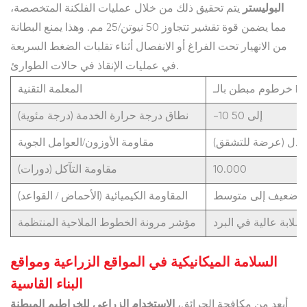
البوليستر
يتم تحقيق ذلك من خلال عمليات الفلكنة المتخصصة،
مما يضمن قوة تقشير تتجاوز 50 نيوتن/25 مم. وهذا يمنع البطانة
من الانهيار تحت الفراغ أو الانفصال أثناء تقلبات الضغط السريعة
في عمليات الإنقاذ في حالات الطوارئ.
ن بالـ PVC
المعلمة التقنية
-10 إلى 50
نطاق درجة حرارة الخدمة (درجة مئوية)
تدل (عرضة للتشقق)
مقاومة الأوزون/العوامل الجوية
10.000
مقاومة التآكل (دورات)
ضعيف إلى متوسط
المقاومة الكيميائية (الأحماض / القواعد)
صلابة عالية في البرد
مؤشر مرونة الخطوط الملاحية المنتظمة
السلامة الميكانيكية في المواقع الزراعية ومواقع
البناء القاسية
الاستخدام الزراعي للخراطيم المبطنة
أبعد من مكافحة الحرائق،