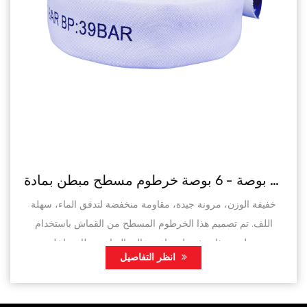
خرطوم قماشي مقاس 1 بوصة - 6 بوصة خرطوم مسطح مبطن بمادة PVC لإطفاء الحرائق/الري الزراعي
خفيفة الوزن، مرونة جيدة، مقاومة منخفضة لتدفق الماء، سهلة
اللف. تم تصميم هذا الخرطوم المسطح من القماش باستخدام
سترة بوليستر ذات خيوط صناعية عالية المتانة وبطانة داخلية من
انظر التفاصيل
مادة PVC. تم تصميم الخرط...