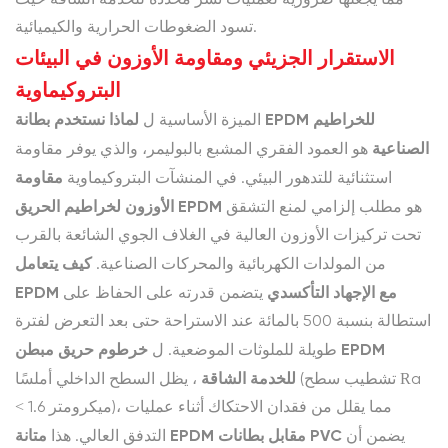
مما يجعلها ضرورية لعمليات نشر محددة للخدمة الشاقة حيث
مقاومة
تسود الضغوطات الحرارية والكيميائية.
المذيبات
الاستقرار الجزيئي ومقاومة الأوزون في البيئات
البتروكيماوية
3
لماذا نستخدم بطانة EPDM للخراطيم
الميزة الأساسية ل
الاستقرار
الصناعية
هو العمود الفقري المشبع بالبوليمر، والذي يوفر مقاومة
الحراري
مقاومة
استثنائية للتدهور البيئي. في المنشآت البتروكيماوية
وانتشار
الأوزون لخراطيم الحريق EPDM
درجات
هو مطلب إلزامي لمنع التشقق
الحرارة
تحت تركيزات الأوزون العالية في الغلاف الجوي الشائعة بالقرب
العالية
كيف يتعامل
من المولدات الكهربائية والمحركات الصناعية.
EPDM مع الإجهاد التأكسدي
يتضمن قدرته على الحفاظ على
4
استطالة بنسبة 500 بالمائة عند الاستراحة حتى بعد التعرض لفترة
السلامة
خرطوم حريق مبطن EPDM
طويلة للملوثات الموضعية. ل
الميكانيكية
للخدمة الشاقة
، يظل السطح الداخلي أملسًا (تشطيب سطح Ra
في
< 1.6 ميكرومتر)، مما يقلل من فقدان الاحتكاك أثناء عمليات
المواقع
متانة EPDM مقابل بطانات PVC
يضمن أن
التدفق العالي. هذا