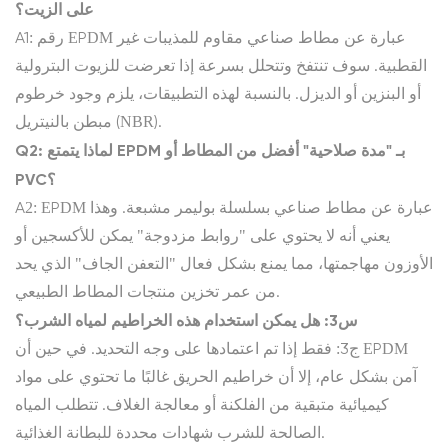
على الزيت؟
A1: رقم EPDM عبارة عن مطاط صناعي مقاوم للمذيبات غير
القطبية. سوف تنتفخ وتتحلل بسرعة إذا تعرضت للزيوت البترولية
أو البنزين أو الديزل. بالنسبة لهذه التطبيقات، يلزم وجود خرطوم
مبطن بالنيتريل (NBR).
Q2: لماذا يتمتع EPDM بـ "مدة صلاحية" أفضل من المطاط أو
PVC؟
A2: EPDM عبارة عن مطاط صناعي بسلسلة بوليمر مشبعة. وهذا
يعني أنه لا يحتوي على "روابط مزدوجة" يمكن للأكسجين أو
الأوزون مهاجمتها، مما يمنع بشكل فعال "التعفن الجاف" الذي يحد
من عمر تخزين منتجات المطاط الطبيعي.
س3: هل يمكن استخدام هذه الخراطيم لمياه الشرب؟
ج3: فقط إذا تم اعتمادها على وجه التحديد. في حين أن EPDM
آمن بشكل عام، إلا أن خراطيم الحريق غالبًا ما تحتوي على مواد
كيميائية متبقية من الفلكنة أو معالجة الغلاف. تتطلب المياه
الصالحة للشرب شهادات محددة للبطانة الغذائية.