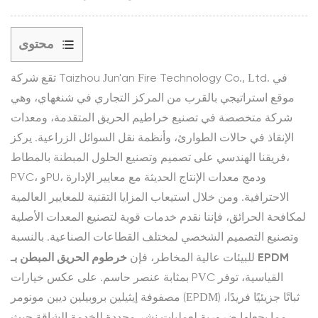
محتوى
تقع شركة Taizhou Jun'an Fire Technology Co., Ltd. في
1
موقع استراتيجي بالقرب من المركز التجاري في شنغهاي، وهي
الاستقرار
شركة متخصصة في تصنيع خراطيم الحريق المتقدمة، ومعدات
الجزيئي
الإنقاذ في حالات الطوارئ، وأنظمة نقل السوائل الزراعية. يركز
ومقاومة
الأوزون
فريقنا الهندسي على تصميم وتصنيع الحلول المبطنة بالمطاط،
في
PVC، وPU، ودمج معدات الإنتاج الحديثة مع معايير الإدارة
البيئات
الاحترافية. ومن خلال استيعاب المزايا التقنية للمعايير العالمية
البتروكيماوية
لمكافحة الحرائق، فإننا نقدم خدمات قوية لتصنيع المعدات الأصلية
وتصنيع التصميم الشخصي لمختلف القطاعات الصناعية. بالنسبة
2
خرطوم الحريق المبطن بـ EPDM
للبيئات عالية المخاطر، فإن
التوافق
بمثابة عنصر حاسم. على عكس خيارات PVC القياسية، توفر
الكيميائي
مصفوفة إيثيلين بروبيلين ديين مونومر (EPDM) ثباتًا جزيئيًا فريدًا،
ومعايير