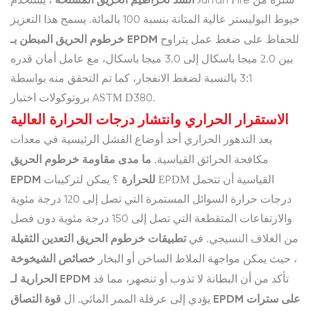
، يستخدم Jun'an Fire سترة من
خيوط البوليستر عالية المتانة بنسبة 100 بالمائة. يسمح هذا التعزيز
خرطوم الحريق المبطن بـ EPDM
للحفاظ على ضغط عمل يتراوح
بين 2.0 ميجا باسكال إلى 3.0 ميجا باسكال، مع عامل أمان قدره
3:1 بالنسبة لضغط الانفجار، كما تم التحقق منه بواسطة
بروتوكولات اختبار ASTM D380.
الاستقرار الحراري وانتشار درجات الحرارة العالية
يعد التدهور الحراري أحد أوضاع الفشل الرئيسية في معدات
ما مدى مقاومة خرطوم الحريق
مكافحة الحرائق القياسية.
EPDM للحرارة
؟ يمكن لتركيبات EPDM القياسية أن تتحمل
درجات حرارة السوائل المستمرة التي تصل إلى 120 درجة مئوية
والارتفاعات المتقطعة التي تصل إلى 150 درجة مئوية دون فصل
تطبيقات خرطوم الحريق التعدين الثقيلة
من الغلاف النسيجي. في
خصائص الشيخوخة
، حيث يمكن مواجهة الملاط الساخن أو البخار
الحرارية لـ EPDM
تأكد من أن البطانة لا تذوب أو تنصهر، مما قد
قوة التصاق EPDM على سترات
يؤدي إلى عرقلة الممر المائي. ال