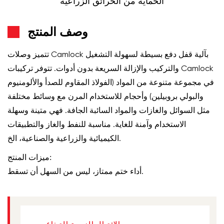
الحماية من الحرائق الغابات
وصف المنتج
تتميز وصلات Camlock بآلية قفل دفع بسيطة لسهولة التشغيل
والتركيب والإزالة السريعة بدون أدوات. تتوفر تركيبات Camlock
في مجموعة متنوعة من المواد (الفولاذ المقاوم للصدأ والألومنيوم
والبولي بروبيلين) وأحجام للاستخدام المرن مع وسائط مختلفة
مثل السوائل والغازات والمواد السائبة الجافة. فهي متينة وسهلة
الاستخدام وآمنة للغاية. مناسبة للنفط والغاز والتطبيقات
الكيميائية والزراعية والصناعية، الخ.
ميزات المنتج:
أداء ختم ممتاز، ليس من السهل أن تسقط.
الاتصال السريع الصناعي