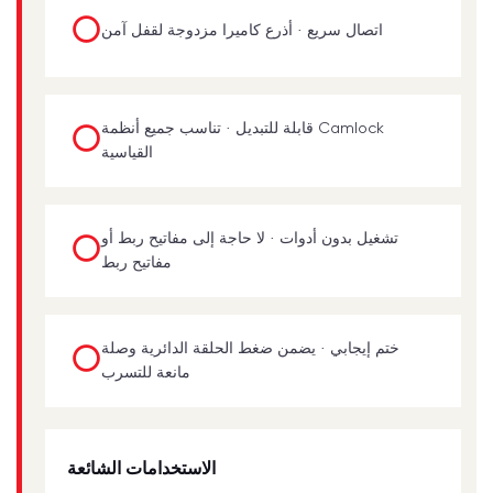
⭕
اتصال سريع · أذرع كاميرا مزدوجة لقفل آمن
قابلة للتبديل · تناسب جميع أنظمة Camlock
⭕
القياسية
تشغيل بدون أدوات · لا حاجة إلى مفاتيح ربط أو
⭕
مفاتيح ربط
ختم إيجابي · يضمن ضغط الحلقة الدائرية وصلة
⭕
مانعة للتسرب
الاستخدامات الشائعة