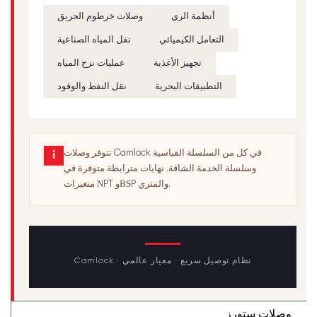
أنظمة الري
وصلات خرطوم الحريق
التعامل الكيميائي
نقل المياه الصناعية
تجهيز الأغذية
عمليات نزح المياه
التطبيقات البحرية
نقل النفط والوقود
تتوفر وصلات Camlock في كل من السلسلة القياسية
i
وسلسلة الخدمة الشاقة. نهايات مترابطة متوفرة في
متغيرات NPT وBSP والمتري.
Camlock · نظام توصيل سريع · معيار عالمي
وصلات ستورز