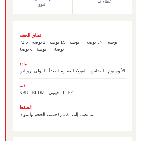
غطاء غبار
النووي
نطاق الحجم
1/2 بوصة · 3/4 بوصة · 1 بوصة · 1.5 بوصة · 2 بوصة · 3
بوصة · 4 بوصة · 6 بوصة
مادة
الألومنيوم · النحاس · الفولاذ المقاوم للصدأ · البولي بروبلين
ختم
NBR · EPDM · فيتون · PTFE
الضغط
ما يصل إلى 25 بار (حسب الحجم والمواد)