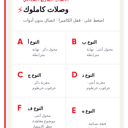
وصلات كاملوك
⚡
اضغط على · قفل الكاميرا · اتصال بدون أدوات
A
B
النوع ب
النوع أ
محول أنثى · نهاية
محول ذكر · نهاية
مترابطة
مترابطة
C
D
النوع د
النوع ج
مقرنة أنثى ·
مقرنة ذكر ·
عرقوب خرطوم
عرقوب خرطوم
F
النوع ف
E
النوع ه
محول أنثى ·
موضوع معاهدة
قبعة نسائية ·
حظر الانتشار